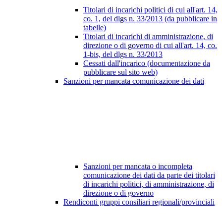
Titolari di incarichi politici di cui all'art. 14,
co. 1, del dlgs n. 33/2013 (da pubblicare in
tabelle)
Titolari di incarichi di amministrazione, di
direzione o di governo di cui all'art. 14, co.
1-bis, del dlgs n. 33/2013
Cessati dall'incarico (documentazione da
pubblicare sul sito web)
Sanzioni per mancata comunicazione dei dati
Sanzioni per mancata o incompleta
comunicazione dei dati da parte dei titolari
di incarichi politici, di amministrazione, di
direzione o di governo
Rendiconti gruppi consiliari regionali/provinciali