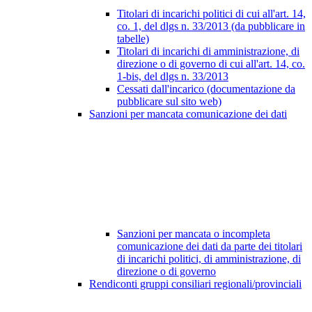
Titolari di incarichi politici di cui all'art. 14,
co. 1, del dlgs n. 33/2013 (da pubblicare in
tabelle)
Titolari di incarichi di amministrazione, di
direzione o di governo di cui all'art. 14, co.
1-bis, del dlgs n. 33/2013
Cessati dall'incarico (documentazione da
pubblicare sul sito web)
Sanzioni per mancata comunicazione dei dati
Sanzioni per mancata o incompleta
comunicazione dei dati da parte dei titolari
di incarichi politici, di amministrazione, di
direzione o di governo
Rendiconti gruppi consiliari regionali/provinciali