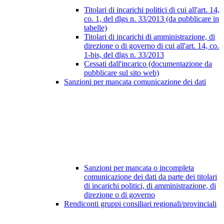
Titolari di incarichi politici di cui all'art. 14,
co. 1, del dlgs n. 33/2013 (da pubblicare in
tabelle)
Titolari di incarichi di amministrazione, di
direzione o di governo di cui all'art. 14, co.
1-bis, del dlgs n. 33/2013
Cessati dall'incarico (documentazione da
pubblicare sul sito web)
Sanzioni per mancata comunicazione dei dati
Sanzioni per mancata o incompleta
comunicazione dei dati da parte dei titolari
di incarichi politici, di amministrazione, di
direzione o di governo
Rendiconti gruppi consiliari regionali/provinciali