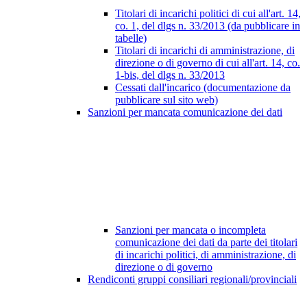
Titolari di incarichi politici di cui all'art. 14,
co. 1, del dlgs n. 33/2013 (da pubblicare in
tabelle)
Titolari di incarichi di amministrazione, di
direzione o di governo di cui all'art. 14, co.
1-bis, del dlgs n. 33/2013
Cessati dall'incarico (documentazione da
pubblicare sul sito web)
Sanzioni per mancata comunicazione dei dati
Sanzioni per mancata o incompleta
comunicazione dei dati da parte dei titolari
di incarichi politici, di amministrazione, di
direzione o di governo
Rendiconti gruppi consiliari regionali/provinciali