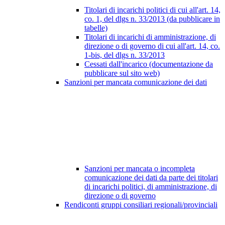
Titolari di incarichi politici di cui all'art. 14,
co. 1, del dlgs n. 33/2013 (da pubblicare in
tabelle)
Titolari di incarichi di amministrazione, di
direzione o di governo di cui all'art. 14, co.
1-bis, del dlgs n. 33/2013
Cessati dall'incarico (documentazione da
pubblicare sul sito web)
Sanzioni per mancata comunicazione dei dati
Sanzioni per mancata o incompleta
comunicazione dei dati da parte dei titolari
di incarichi politici, di amministrazione, di
direzione o di governo
Rendiconti gruppi consiliari regionali/provinciali