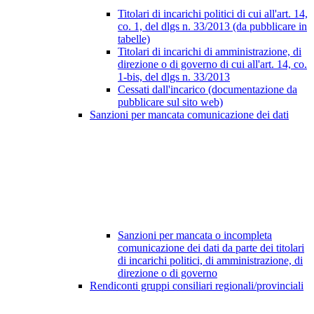
Titolari di incarichi politici di cui all'art. 14,
co. 1, del dlgs n. 33/2013 (da pubblicare in
tabelle)
Titolari di incarichi di amministrazione, di
direzione o di governo di cui all'art. 14, co.
1-bis, del dlgs n. 33/2013
Cessati dall'incarico (documentazione da
pubblicare sul sito web)
Sanzioni per mancata comunicazione dei dati
Sanzioni per mancata o incompleta
comunicazione dei dati da parte dei titolari
di incarichi politici, di amministrazione, di
direzione o di governo
Rendiconti gruppi consiliari regionali/provinciali