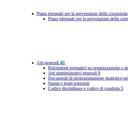
Piano triennale per la prevenzione della corruzione
Piano triennale per la prevenzione della co
Atti generali
49
Riferimenti normativi su organizzazione e at
Atti amministrativi generali
9
Documenti di programmazione strategico-ge
Statuti e leggi regionali
Codice disciplinare e codice di condotta
5