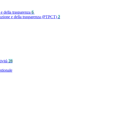
 e della trasparenza
6
rruzione e della trasparenza (PTPCT)
2
tività
28
stionale