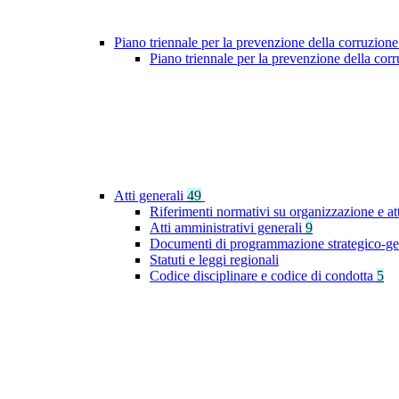
Piano triennale per la prevenzione della corruzione
Piano triennale per la prevenzione della co
Atti generali
49
Riferimenti normativi su organizzazione e at
Atti amministrativi generali
9
Documenti di programmazione strategico-ge
Statuti e leggi regionali
Codice disciplinare e codice di condotta
5