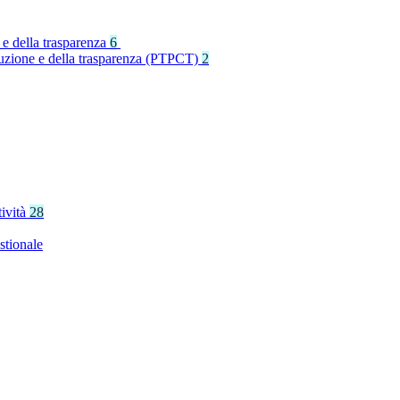
 e della trasparenza
6
rruzione e della trasparenza (PTPCT)
2
tività
28
stionale