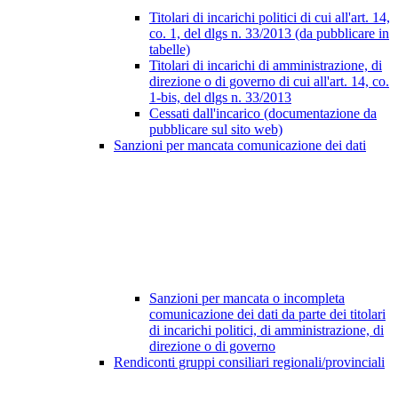
Titolari di incarichi politici di cui all'art. 14,
co. 1, del dlgs n. 33/2013 (da pubblicare in
tabelle)
Titolari di incarichi di amministrazione, di
direzione o di governo di cui all'art. 14, co.
1-bis, del dlgs n. 33/2013
Cessati dall'incarico (documentazione da
pubblicare sul sito web)
Sanzioni per mancata comunicazione dei dati
Sanzioni per mancata o incompleta
comunicazione dei dati da parte dei titolari
di incarichi politici, di amministrazione, di
direzione o di governo
Rendiconti gruppi consiliari regionali/provinciali