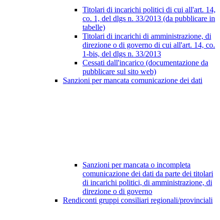
Titolari di incarichi politici di cui all'art. 14,
co. 1, del dlgs n. 33/2013 (da pubblicare in
tabelle)
Titolari di incarichi di amministrazione, di
direzione o di governo di cui all'art. 14, co.
1-bis, del dlgs n. 33/2013
Cessati dall'incarico (documentazione da
pubblicare sul sito web)
Sanzioni per mancata comunicazione dei dati
Sanzioni per mancata o incompleta
comunicazione dei dati da parte dei titolari
di incarichi politici, di amministrazione, di
direzione o di governo
Rendiconti gruppi consiliari regionali/provinciali