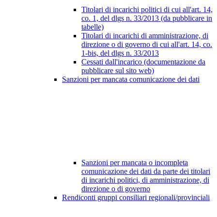
Titolari di incarichi politici di cui all'art. 14,
co. 1, del dlgs n. 33/2013 (da pubblicare in
tabelle)
Titolari di incarichi di amministrazione, di
direzione o di governo di cui all'art. 14, co.
1-bis, del dlgs n. 33/2013
Cessati dall'incarico (documentazione da
pubblicare sul sito web)
Sanzioni per mancata comunicazione dei dati
Sanzioni per mancata o incompleta
comunicazione dei dati da parte dei titolari
di incarichi politici, di amministrazione, di
direzione o di governo
Rendiconti gruppi consiliari regionali/provinciali