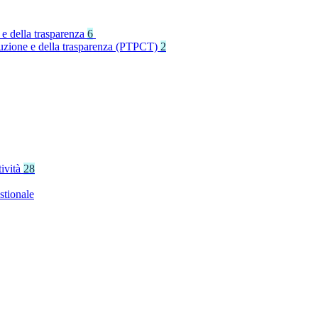
 e della trasparenza
6
rruzione e della trasparenza (PTPCT)
2
tività
28
stionale