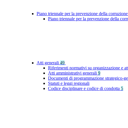
Piano triennale per la prevenzione della corruzione
Piano triennale per la prevenzione della co
Atti generali
49
Riferimenti normativi su organizzazione e at
Atti amministrativi generali
9
Documenti di programmazione strategico-ge
Statuti e leggi regionali
Codice disciplinare e codice di condotta
5