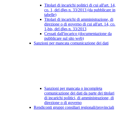
Titolari di incarichi politici di cui all'art. 14,
co. 1, del dlgs n. 33/2013 (da pubblicare in
tabelle)
Titolari di incarichi di amministrazione, di
direzione o di governo di cui all'art. 14, co.
1-bis, del dlgs n. 33/2013
Cessati dall'incarico (documentazione da
pubblicare sul sito web)
Sanzioni per mancata comunicazione dei dati
Sanzioni per mancata o incompleta
comunicazione dei dati da parte dei titolari
di incarichi politici, di amministrazione, di
direzione o di governo
Rendiconti gruppi consiliari regionali/provinciali