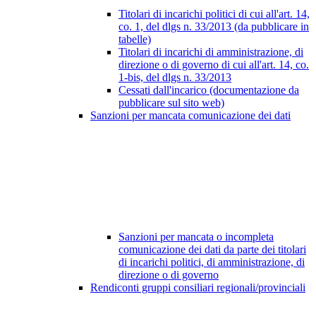
Titolari di incarichi politici di cui all'art. 14,
co. 1, del dlgs n. 33/2013 (da pubblicare in
tabelle)
Titolari di incarichi di amministrazione, di
direzione o di governo di cui all'art. 14, co.
1-bis, del dlgs n. 33/2013
Cessati dall'incarico (documentazione da
pubblicare sul sito web)
Sanzioni per mancata comunicazione dei dati
Sanzioni per mancata o incompleta
comunicazione dei dati da parte dei titolari
di incarichi politici, di amministrazione, di
direzione o di governo
Rendiconti gruppi consiliari regionali/provinciali