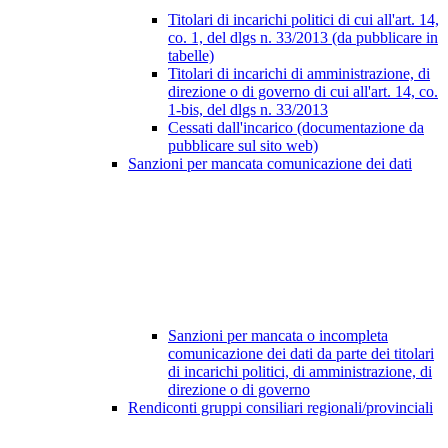
Titolari di incarichi politici di cui all'art. 14,
co. 1, del dlgs n. 33/2013 (da pubblicare in
tabelle)
Titolari di incarichi di amministrazione, di
direzione o di governo di cui all'art. 14, co.
1-bis, del dlgs n. 33/2013
Cessati dall'incarico (documentazione da
pubblicare sul sito web)
Sanzioni per mancata comunicazione dei dati
Sanzioni per mancata o incompleta
comunicazione dei dati da parte dei titolari
di incarichi politici, di amministrazione, di
direzione o di governo
Rendiconti gruppi consiliari regionali/provinciali