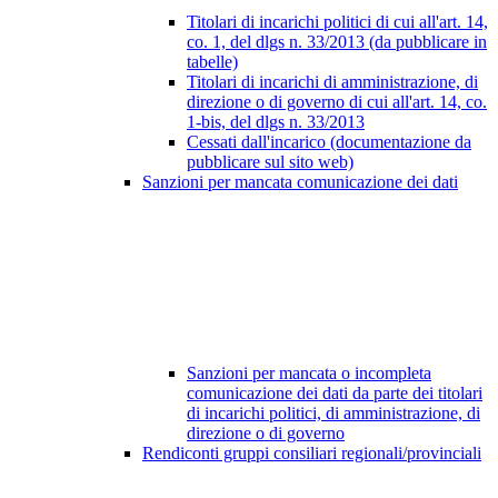
Titolari di incarichi politici di cui all'art. 14,
co. 1, del dlgs n. 33/2013 (da pubblicare in
tabelle)
Titolari di incarichi di amministrazione, di
direzione o di governo di cui all'art. 14, co.
1-bis, del dlgs n. 33/2013
Cessati dall'incarico (documentazione da
pubblicare sul sito web)
Sanzioni per mancata comunicazione dei dati
Sanzioni per mancata o incompleta
comunicazione dei dati da parte dei titolari
di incarichi politici, di amministrazione, di
direzione o di governo
Rendiconti gruppi consiliari regionali/provinciali