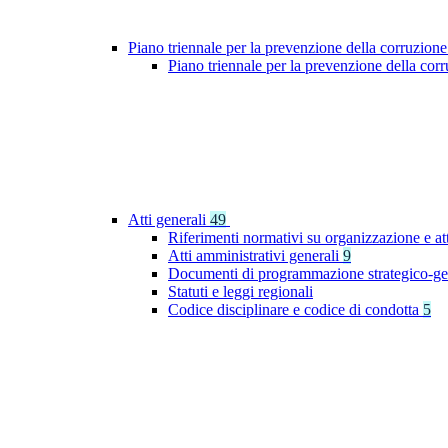
Piano triennale per la prevenzione della corruzione
Piano triennale per la prevenzione della co
Atti generali
49
Riferimenti normativi su organizzazione e at
Atti amministrativi generali
9
Documenti di programmazione strategico-ge
Statuti e leggi regionali
Codice disciplinare e codice di condotta
5