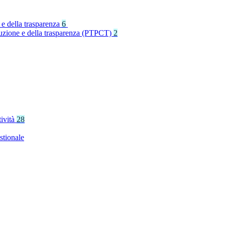
 e della trasparenza
6
rruzione e della trasparenza (PTPCT)
2
tività
28
stionale