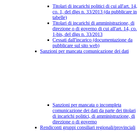
Titolari di incarichi politici di cui all'art. 14,
co. 1, del dlgs n. 33/2013 (da pubblicare in
tabelle)
Titolari di incarichi di amministrazione, di
direzione o di governo di cui all'art. 14, co.
1-bis, del dlgs n. 33/2013
Cessati dall'incarico (documentazione da
pubblicare sul sito web)
Sanzioni per mancata comunicazione dei dati
Sanzioni per mancata o incompleta
comunicazione dei dati da parte dei titolari
di incarichi politici, di amministrazione, di
direzione o di governo
Rendiconti gruppi consiliari regionali/provinciali