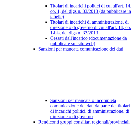
Titolari di incarichi politici di cui all'art. 14,
co. 1, del dlgs n. 33/2013 (da pubblicare in
tabelle)
Titolari di incarichi di amministrazione, di
direzione o di governo di cui all'art. 14, co.
1-bis, del dlgs n. 33/2013
Cessati dall'incarico (documentazione da
pubblicare sul sito web)
Sanzioni per mancata comunicazione dei dati
Sanzioni per mancata o incompleta
comunicazione dei dati da parte dei titolari
di incarichi politici, di amministrazione, di
direzione o di governo
Rendiconti gruppi consiliari regionali/provinciali