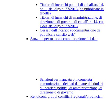
Titolari di incarichi politici di cui all'art. 14,
co. 1, del dlgs n. 33/2013 (da pubblicare in
tabelle)
Titolari di incarichi di amministrazione, di
direzione o di governo di cui all'art. 14, co.
1-bis, del dlgs n. 33/2013
Cessati dall'incarico (documentazione da
pubblicare sul sito web)
Sanzioni per mancata comunicazione dei dati
Sanzioni per mancata o incompleta
comunicazione dei dati da parte dei titolari
di incarichi politici, di amministrazione, di
direzione o di governo
Rendiconti gruppi consiliari regionali/provinciali