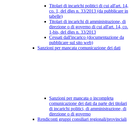
Titolari di incarichi politici di cui all'art. 14,
co. 1, del dlgs n. 33/2013 (da pubblicare in
tabelle)
Titolari di incarichi di amministrazione, di
direzione o di governo di cui all'art. 14, co.
1-bis, del dlgs n. 33/2013
Cessati dall'incarico (documentazione da
pubblicare sul sito web)
Sanzioni per mancata comunicazione dei dati
Sanzioni per mancata o incompleta
comunicazione dei dati da parte dei titolari
di incarichi politici, di amministrazione, di
direzione o di governo
Rendiconti gruppi consiliari regionali/provinciali