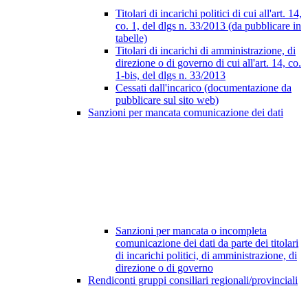
Titolari di incarichi politici di cui all'art. 14,
co. 1, del dlgs n. 33/2013 (da pubblicare in
tabelle)
Titolari di incarichi di amministrazione, di
direzione o di governo di cui all'art. 14, co.
1-bis, del dlgs n. 33/2013
Cessati dall'incarico (documentazione da
pubblicare sul sito web)
Sanzioni per mancata comunicazione dei dati
Sanzioni per mancata o incompleta
comunicazione dei dati da parte dei titolari
di incarichi politici, di amministrazione, di
direzione o di governo
Rendiconti gruppi consiliari regionali/provinciali