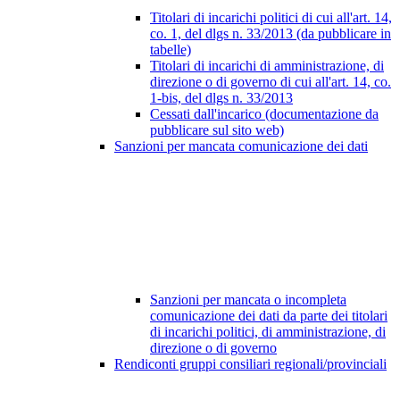
Titolari di incarichi politici di cui all'art. 14,
co. 1, del dlgs n. 33/2013 (da pubblicare in
tabelle)
Titolari di incarichi di amministrazione, di
direzione o di governo di cui all'art. 14, co.
1-bis, del dlgs n. 33/2013
Cessati dall'incarico (documentazione da
pubblicare sul sito web)
Sanzioni per mancata comunicazione dei dati
Sanzioni per mancata o incompleta
comunicazione dei dati da parte dei titolari
di incarichi politici, di amministrazione, di
direzione o di governo
Rendiconti gruppi consiliari regionali/provinciali