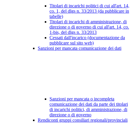
Titolari di incarichi politici di cui all'art. 14,
co. 1, del dlgs n. 33/2013 (da pubblicare in
tabelle)
Titolari di incarichi di amministrazione, di
direzione o di governo di cui all'art. 14, co.
1-bis, del dlgs n. 33/2013
Cessati dall'incarico (documentazione da
pubblicare sul sito web)
Sanzioni per mancata comunicazione dei dati
Sanzioni per mancata o incompleta
comunicazione dei dati da parte dei titolari
di incarichi politici, di amministrazione, di
direzione o di governo
Rendiconti gruppi consiliari regionali/provinciali