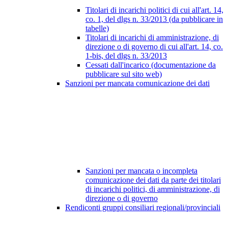
Titolari di incarichi politici di cui all'art. 14,
co. 1, del dlgs n. 33/2013 (da pubblicare in
tabelle)
Titolari di incarichi di amministrazione, di
direzione o di governo di cui all'art. 14, co.
1-bis, del dlgs n. 33/2013
Cessati dall'incarico (documentazione da
pubblicare sul sito web)
Sanzioni per mancata comunicazione dei dati
Sanzioni per mancata o incompleta
comunicazione dei dati da parte dei titolari
di incarichi politici, di amministrazione, di
direzione o di governo
Rendiconti gruppi consiliari regionali/provinciali