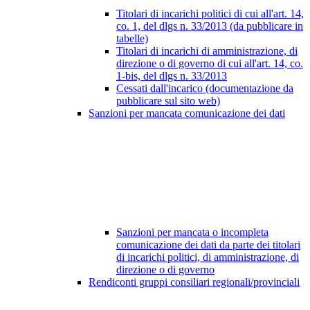
Titolari di incarichi politici di cui all'art. 14,
co. 1, del dlgs n. 33/2013 (da pubblicare in
tabelle)
Titolari di incarichi di amministrazione, di
direzione o di governo di cui all'art. 14, co.
1-bis, del dlgs n. 33/2013
Cessati dall'incarico (documentazione da
pubblicare sul sito web)
Sanzioni per mancata comunicazione dei dati
Sanzioni per mancata o incompleta
comunicazione dei dati da parte dei titolari
di incarichi politici, di amministrazione, di
direzione o di governo
Rendiconti gruppi consiliari regionali/provinciali